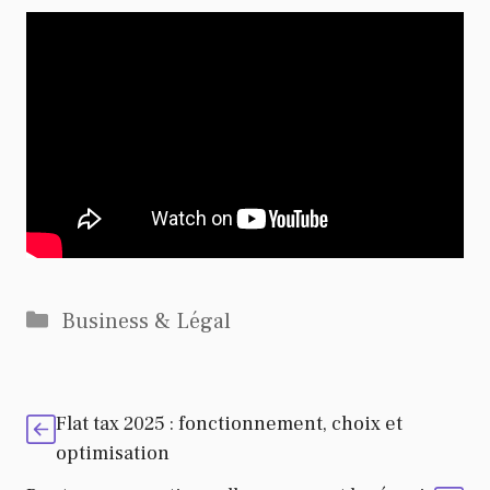
Catégories
Business & Légal
Flat tax 2025 : fonctionnement, choix et
optimisation