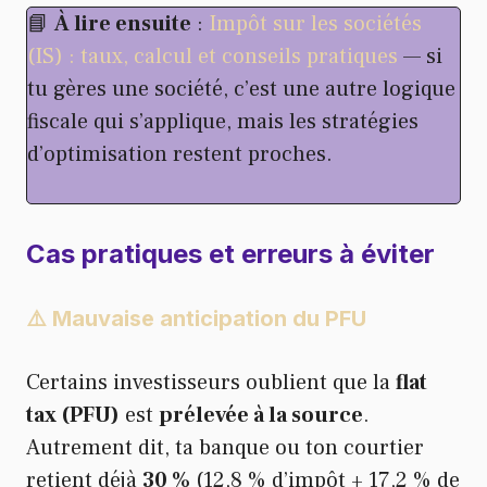
📘
À lire ensuite
:
Impôt sur les sociétés
(IS) : taux, calcul et conseils pratiques
— si
tu gères une société, c’est une autre logique
fiscale qui s’applique, mais les stratégies
d’optimisation restent proches.
Cas pratiques et erreurs à éviter
⚠️ Mauvaise anticipation du PFU
Certains investisseurs oublient que la
flat
tax (PFU)
est
prélevée à la source
.
Autrement dit, ta banque ou ton courtier
retient déjà
30 %
(12,8 % d’impôt + 17,2 % de