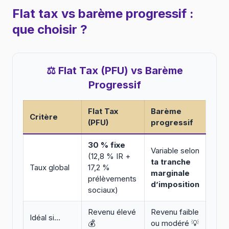
Flat tax vs barème progressif :
que choisir ?
⚖️ Flat Tax (PFU) vs Barème
Progressif
Flat Tax
Barème
Critère
(PFU)
progressif
30 % fixe
Variable selon
(12,8 % IR +
ta tranche
Taux global
17,2 %
marginale
prélèvements
d’imposition
sociaux)
Revenu élevé
Revenu faible
Idéal si…
💰
ou modéré 💡