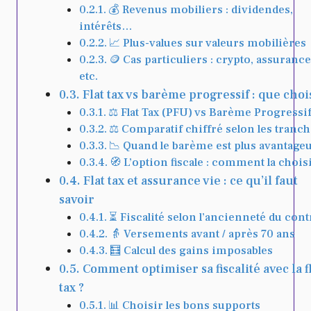
💰 Revenus mobiliers : dividendes,
intérêts…
📈 Plus-values sur valeurs mobilières
🪙 Cas particuliers : crypto, assurance
etc.
Flat tax vs barème progressif : que chois
⚖️ Flat Tax (PFU) vs Barème Progressi
⚖️ Comparatif chiffré selon les tranc
📉 Quand le barème est plus avantageu
🧭 L’option fiscale : comment la choisi
Flat tax et assurance vie : ce qu’il faut
savoir
⏳ Fiscalité selon l’ancienneté du cont
👵 Versements avant / après 70 ans
🧮 Calcul des gains imposables
Comment optimiser sa fiscalité avec la fl
tax ?
📊 Choisir les bons supports