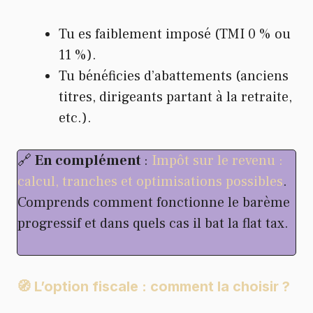
Tu es faiblement imposé (TMI 0 % ou
11 %).
Tu bénéficies d’abattements (anciens
titres, dirigeants partant à la retraite,
etc.).
🔗
En complément
:
Impôt sur le revenu :
calcul, tranches et optimisations possibles
.
Comprends comment fonctionne le barème
progressif et dans quels cas il bat la flat tax.
🧭 L’option fiscale : comment la choisir ?