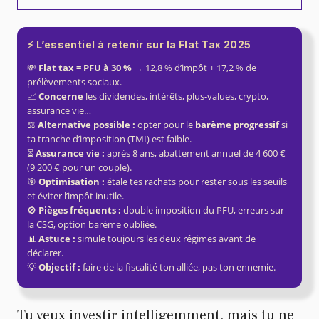
⚡️ L’essentiel à retenir sur la Flat Tax 2025
💸
Flat tax = PFU à 30 %
→ 12,8 % d’impôt + 17,2 % de
prélèvements sociaux.
📈
Concerne
les dividendes, intérêts, plus-values, crypto,
assurance vie…
⚖️
Alternative possible :
opter pour le
barème progressif
si
ta tranche d’imposition (TMI) est faible.
⏳
Assurance vie :
après 8 ans, abattement annuel de 4 600 €
(9 200 € pour un couple).
🎯
Optimisation :
étale tes rachats pour rester sous les seuils
et éviter l’impôt inutile.
🚫
Pièges fréquents :
double imposition du PFU, erreurs sur
la CSG, option barème oubliée.
📊
Astuce :
simule toujours les deux régimes avant de
déclarer.
💡
Objectif :
faire de la fiscalité ton alliée, pas ton ennemie.
Tu veux investir intelligemment, mais tu ne