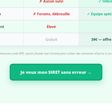
✗ Aucun suivi
✓ Infor
n
✗ Forums, débrouille
✓ Équipe spéc
ent
Élevé
Gratuit
39€ — offre
auvais code APE, option fiscale mal choisie) peut coûter des centaines d’euros à co
Je veux mon SIRET sans erreur →