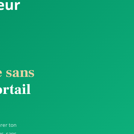
e sans
rtail
rer ton
as, sans