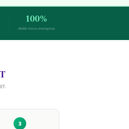
100%
T
dédié micro-entreprise
ET
RET.
3