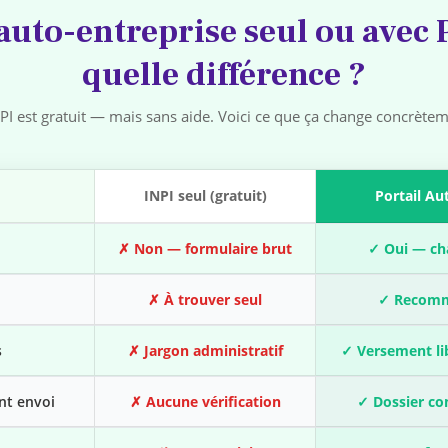
auto-entreprise seul ou avec P
quelle différence ?
NPI est gratuit — mais sans aide. Voici ce que ça change concrètem
INPI seul (gratuit)
Portail Au
✗ Non — formulaire brut
✓ Oui — ch
✗ À trouver seul
✓ Recomma
s
✗ Jargon administratif
✓ Versement lib
ant envoi
✗ Aucune vérification
✓ Dossier co