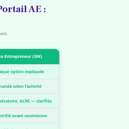
ortail AE :
ent.
to-Entrepreneur (39€)
aque option expliquée
ndé selon l’activité
ératoire, ACRE — clarifiés
ntrôlé avant soumission