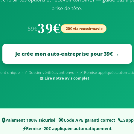
prise de tête.
39€
59€
-20€ via reussirmavie
Je crée mon auto-entreprise pour 39€ →
ent unique · ✓ Dossier vérifié avant envoi · ✓ Remise appliquée automat
📖 Lire notre avis complet →
🔒
🎯
📞
Paiement 100% sécurisé
Code APE garanti correct
Supp
⚡
Remise -20€ appliquée automatiquement