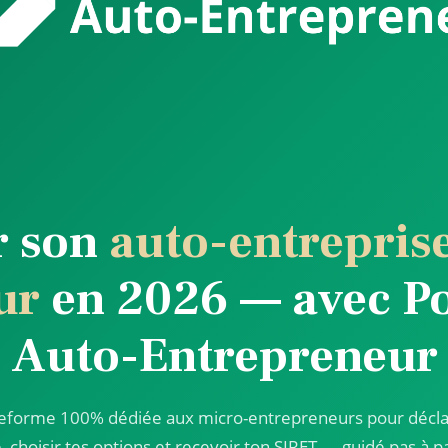
r son
auto-entrepris
ur
en 2026 — avec Po
Auto-Entrepreneur
teforme 100% dédiée aux micro-entrepreneurs pour décla
é, choisir tes options et recevoir ton SIRET — guidé pas à p