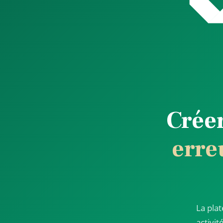
Crée
erre
La pla
activit