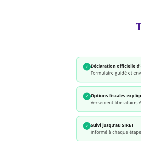
T
Déclaration officielle d’
✓
Formulaire guidé et env
Options fiscales expliq
✓
Versement libératoire, 
Suivi jusqu’au SIRET
✓
Informé à chaque étape