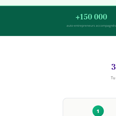
+150 000
auto-entrepreneurs accompagné
3
Tu 
1