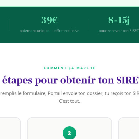
39€
8-15j
s
paiement unique — offre exclusive
pour recevoir ton SIRE
COMMENT ÇA MARCHE
 étapes pour obtenir ton SIR
remplis le formulaire, Portail envoie ton dossier, tu reçois ton SI
C’est tout.
2