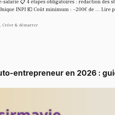
-salarié 📋 4 étapes obligatoires : rédaction des
 Unique INPI 💶 Coût minimum : ~200€ de …
Lire p
s
,
Créer & démarrer
to-entrepreneur en 2026 : gu