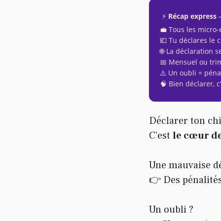
⚡️
Récap express
💼 Tous les micro
💶 Tu déclares le c
🌐 La déclaration s
📅 Mensuel ou trime
⚠️ Un oubli = pén
🧠 Bien déclarer, c
Déclarer ton chif
C’est
le cœur de
Une mauvaise dé
👉 Des pénalités
Un oubli ?