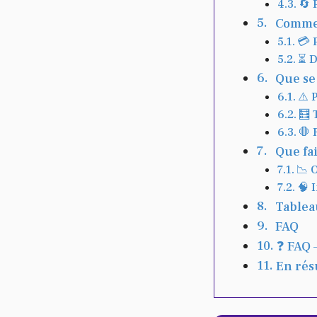
🔄 
Comment
💳 
⏳ D
Que se 
⚠️ 
🧮 
🛑 
Que fai
📉 
🧠 
Tableau
FAQ
❓ FAQ 
En ré