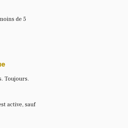
 moins de 5
ue
es. Toujours.
st active, sauf