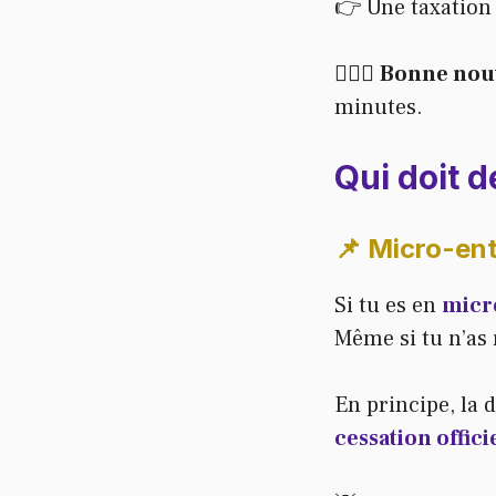
👉 Une taxation 
🙋🏻‍♂️
Bonne nouv
minutes.
Qui doit d
📌 Micro-ent
Si tu es en
micr
Même si tu n’as 
En principe, la d
cessation offici