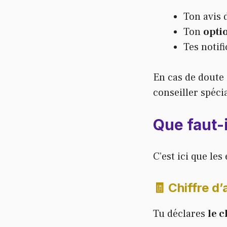
Ton avis 
Ton
optio
Tes notif
En cas de doute
conseiller spécia
Que faut-
C’est ici que l
🧾 Chiffre d’
Tu déclares
le c