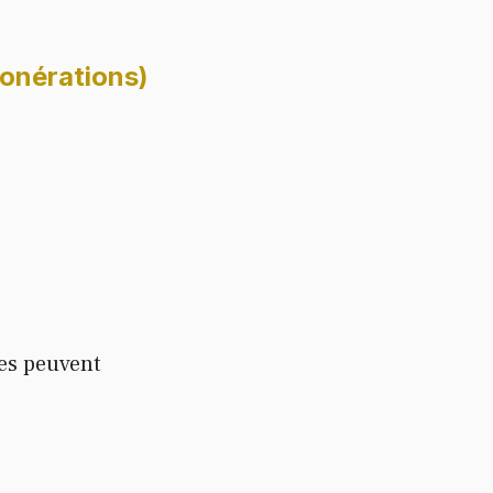
xonérations)
ues peuvent