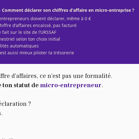
–
Comment déclarer son chiffres d’affaire en micro-entreprise ?
-entrepreneurs doivent déclarer, même à 0 €
hiffre d’affaires encaissé, pas facturé
e fait sur le site de l’URSSAF
striel selon ton choix initial
alités automatiques
’est aussi mieux piloter ta trésorerie
fre d’affaires, ce n’est pas une formalité.
 ton statut de
micro-entrepreneur
.
claration ?
.