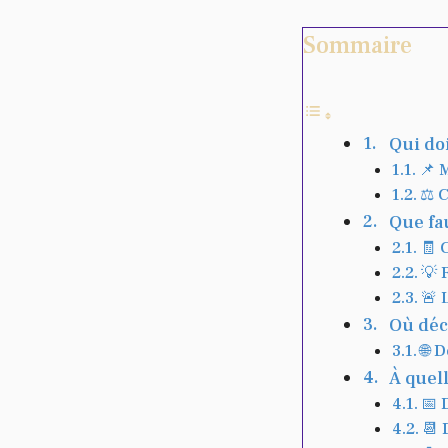
Sommaire
Qui doi
📌 
⚖️ 
Que fa
🧾 
💡 
🚨 
Où décl
🌐 
À quell
📅 
📆 