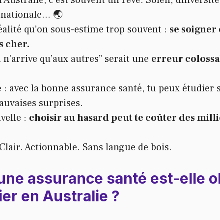
 Australie, c’est souvent un rêve. Soleil, universit
rnationale… 🌏
réalité qu’on sous-estime trop souvent :
se soigner 
s cher.
a n’arrive qu’aux autres” serait une
erreur colossa
e
: avec la bonne assurance santé, tu peux étudier
auvaises surprises.
velle :
choisir au hasard peut te coûter des mill
 Clair. Actionnable. Sans langue de bois.
une assurance santé est-elle ob
er en Australie ?