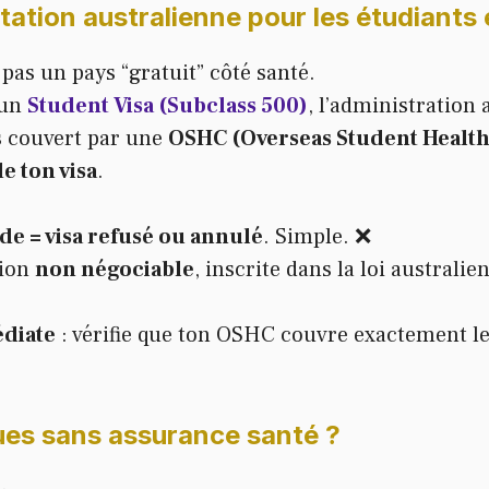
ation australienne pour les étudiants
 pas un pays “gratuit” côté santé.
 un
Student Visa (Subclass 500)
, l’administration
s couvert par une
OSHC (Overseas Student Health
e ton visa
.
de = visa refusé ou annulé
. Simple. ❌
tion
non négociable
, inscrite dans la loi australie
diate
: vérifie que ton OSHC couvre exactement le
ues sans assurance santé ?