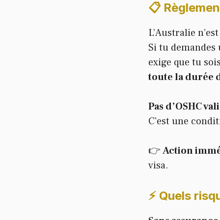
📋 Règlement
L’Australie n’est
Si tu demandes
exige que tu soi
toute la durée d
Pas d’OSHC vali
C’est une condi
👉
Action immé
visa.
⚡️
Quels risq