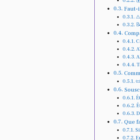

Faut-
⚠

Compa
C
A
A
T
Comme

Sousc
É
É
D
Que fa
S
E