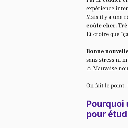
Partir étudier en
expérience inte
Mais il y a une 
coûte cher. Trè
Et croire que “ç
Bonne nouvell
sans stress ni m
⚠️ Mauvaise nou
On fait le point.
Pourquoi 
pour étudi