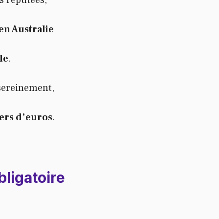
és réputées,
en Australie
le
.
 sereinement,
iers d’euros
.
ligatoire