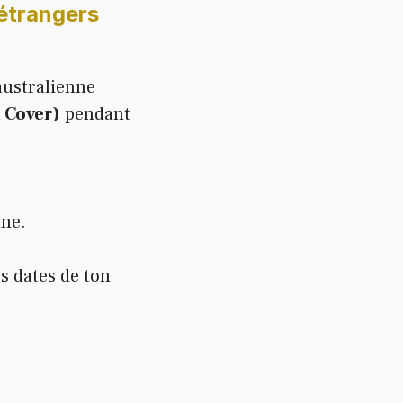
 étrangers
 australienne
 Cover)
pendant
nne.
s dates de ton