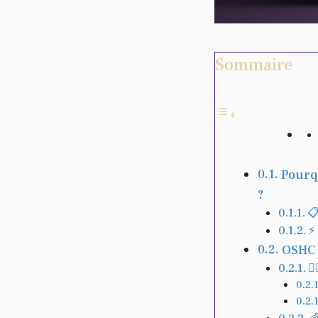
Sommaire
Pourqu
?

⚡
OSHC –
