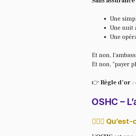
Sans assuranc
Une simpl
Une nuit à
Une opéra
Et non, l’ambass
Et non, “payer p
👉
Règle d’or
:
OSHC – L’
🙋🏻‍♂️
Qu’est-