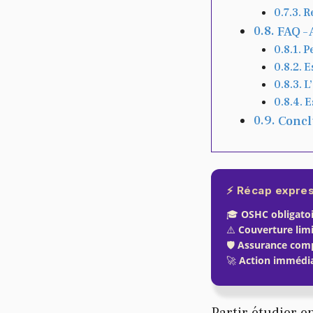
R
FAQ – 
P
E
L
E
Conclu
⚡
Récap expre
🎓
OSHC obligato
⚠️
Couverture lim
🛡️
Assurance comp
🚀
Action immédi