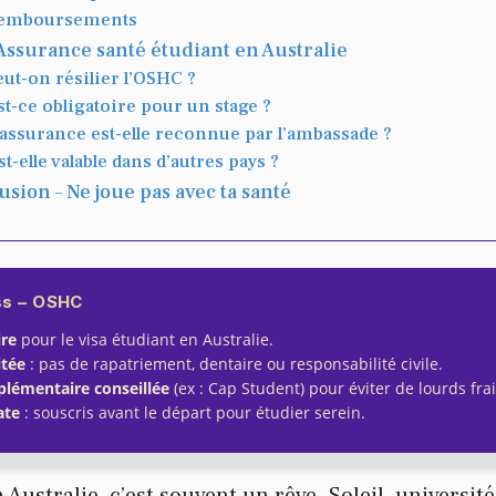
emboursements
Assurance santé étudiant en Australie
eut-on résilier l’OSHC ?
st-ce obligatoire pour un stage ?
’assurance est-elle reconnue par l’ambassade ?
st-elle valable dans d’autres pays ?
sion – Ne joue pas avec ta santé
ss
– OSHC
ire
pour le visa étudiant en Australie.
itée
: pas de rapatriement, dentaire ou responsabilité civile.
lémentaire conseillée
(ex : Cap Student) pour éviter de lourds frai
ate
: souscris avant le départ pour étudier serein.