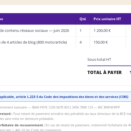
on
Qté
Prix unitaire HT
 de contenu réseaux sociaux — juin 2026
1
1 200,00 €
de 4 articles de blog (800 mots/article)
4
150,00 €
Sous-total HT
TOTAL À PAYER
plicable, article L.223-3 du Code des impositions des biens et des services (CIBS)
Virement bancaire — IBAN FR76 1234 5678 9012 3456 7890 123 — BIC BNPAFRPP
retard :
Tout retard de paiement entraîne des pénalités au taux directeur de la BCE ma
bles sans mise en demeure préalable.
rfaitaire de recouvrement :
En cas de retard de paiement, indemnité forfaitaire de 40
nt (art. L.441-10 du Code de commerce).