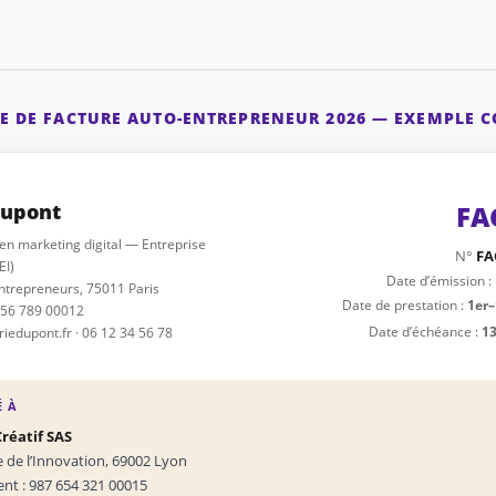
LE DE FACTURE AUTO-ENTREPRENEUR 2026 — EXEMPLE 
Dupont
FA
en marketing digital — Entreprise
N°
FA
EI)
Date d’émission :
ntrepreneurs, 75011 Paris
Date de prestation :
1er–
456 789 00012
Date d’échéance :
13
edupont.fr · 06 12 34 56 78
É À
Créatif SAS
 de l’Innovation, 69002 Lyon
ient : 987 654 321 00015