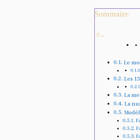
Sommaire
Le mo
Les 1
La me
La nu
Modèle
F
F
F