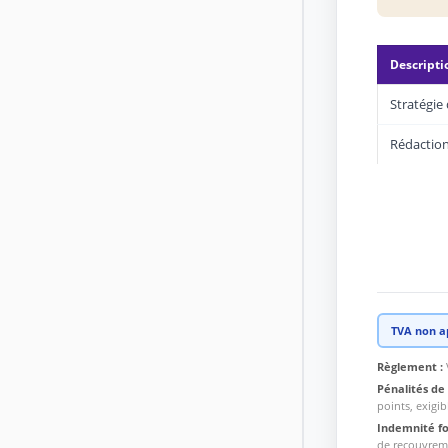
Descripti
Stratégie
Rédaction 
TVA non ap
Règlement :
Pénalités de 
points, exigi
Indemnité fo
de recouvreme