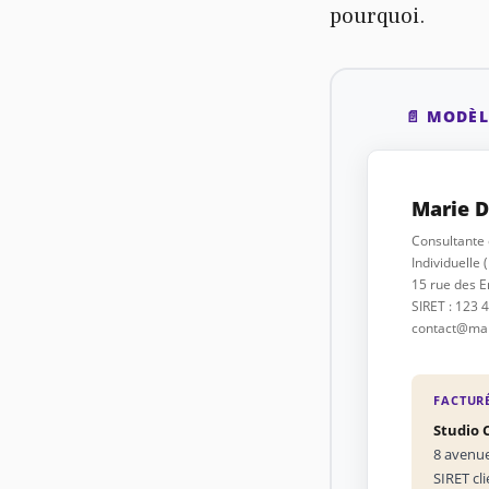
pourquoi.
📄 MODÈ
Marie 
Consultante 
Individuelle (
15 rue des E
SIRET : 123 
contact@mari
FACTUR
Studio 
8 avenue
SIRET cl