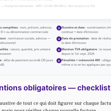
— Entreprise Individuelle · SIRET 123 456 789 00012 · Non soumis à la TVA
s complètes
: nom, prénom, adresse,
Numéro et date
: numérotation ch
2
« EI » ou dénomination commerciale
continue + date d’émission
ient
: nom/raison sociale, adresse —
Date de prestation
: date de réalis
4
rofessionnel
la date d’émission
aillée
: nature, quantité, prix unitaire
Mention TVA obligatoire
: la nouve
6
estation
depuis le 1er sept. 2026
e
: délai de paiement accordé (30 jours
Pénalités + indemnité 40€
: obliga
8
oB)
même si tu ne les appliques pas s
ntions obligatoires — checklis
haustive de tout ce qui doit figurer sur chaque fact
a main pour vérifier chaque nouvelle facture.