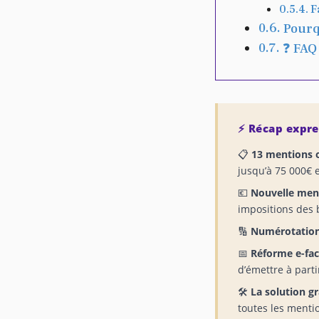
F
Pourq
❓ FAQ
⚡ Récap expre
📋
13 mentions 
jusqu’à 75 000€ 
💶
Nouvelle ment
impositions des 
🔢
Numérotation
📅
Réforme e-fac
d’émettre à parti
🛠️
La solution gr
toutes les menti