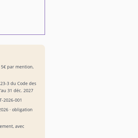
5€ par mention,
.223-3 du Code des
’au 31 déc. 2027
T-2026-001
2026 · obligation
tement, avec