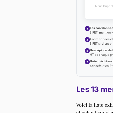
Marie Dupont 
Tes coordonnée
1
SIRET, mention 
Coordonnées cl
3
SIRET si client p
Description dét
5
HT de chaque pr
Date d’échéanc
7
par défaut en Bt
Les 13 me
Voici la liste ex
checklist sous l