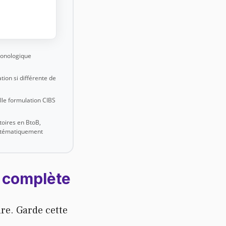
ronologique
ation si différente de
lle formulation CIBS
toires en BtoB,
ystématiquement
t complète
ure. Garde cette