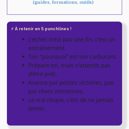
(guides, formations, outils)
⚡ À retenir en 5 punchlines !
L’échec n’est pas une fin, c’est un
entraînement.
Ton “pourquoi” est ton carburant.
Prépare-toi, mais n’attends pas
d’être prêt.
Avance par petites victoires, pas
par rêves immenses.
Le vrai risque, c’est de ne jamais
tenter.