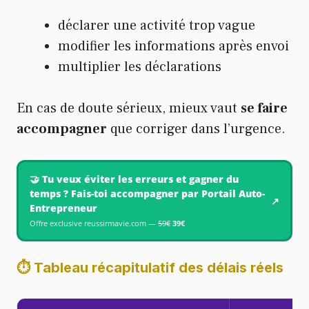
déclarer une activité trop vague
modifier les informations après envoi
multiplier les déclarations
En cas de doute sérieux, mieux vaut
se faire
accompagner
que corriger dans l’urgence.
🤝 Tu veux éviter les erreurs et gagner du
temps ? Fais-toi accompagner par Portail Auto-
↗
Entrepreneur
Offre exclusive reussirmavie.com —
59€
39€
⏱️ Tableau récapitulatif des délais réels