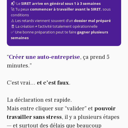
📬 Le
SIRET arrive en général sous 1 à 3 semaines
🚀 Tu peux
commencer à travailler avant le SIRET
, sous
conditions
⚠️ Les retards viennent souvent d’un
dossier mal préparé
🧾 La création ≠ l’activité totalement opérationnelle
✅ Une bonne préparation peut te faire
gagner plusieurs
semaines
“
Créer une auto-entreprise
, ça prend 5
minutes.”
C’est vrai…
et c’est faux
.
La déclaration est rapide.
Mais entre cliquer sur “valider” et
pouvoir
travailler sans stress
, il y a plusieurs étapes
— et surtout des délais que beaucoup