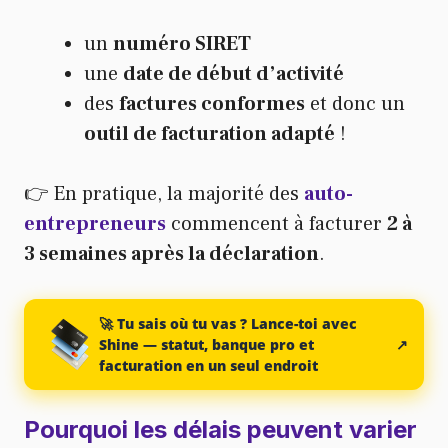
un
numéro SIRET
une
date de début d’activité
des
factures conformes
et donc un
outil de facturation adapté
!
👉 En pratique, la majorité des
auto-
entrepreneurs
commencent à facturer
2 à
3 semaines après la déclaration
.
🚀 Tu sais où tu vas ? Lance-toi avec
Shine — statut, banque pro et
↗
facturation en un seul endroit
Pourquoi les délais peuvent varier