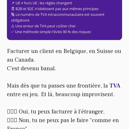
📌 UE ≠ hors UE : les règles changent
🧾 B2B et B2C n’obéissent pas aux mêmes principes
🔢 Le numéro de TVA intracommunautaire est souvent
obligatoire
⚠️ Une erreur de TVA peut coûter cher
✅ Une méthode simple t’évite 90 % des risques
Facturer un client en Belgique, en Suisse ou
au Canada.
C’est devenu banal.
Mais dès que tu passes une frontière, la
TVA
entre en jeu. Et là, beaucoup improvisent.
🙋🏻‍♂️ Oui, tu peux facturer à l’étranger.
🙅🏻‍♂️ Non, tu ne peux pas le faire “comme en