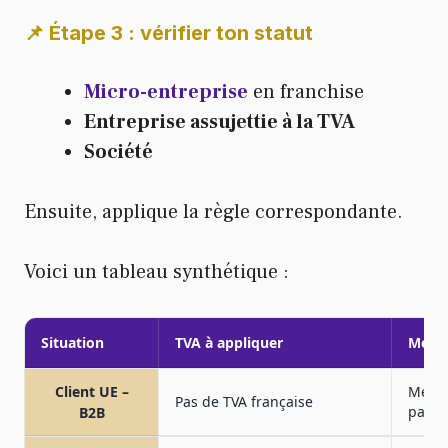
📌 Étape 3 : vérifier ton statut
Micro-entreprise
en franchise
Entreprise assujettie à la TVA
Société
Ensuite, applique la règle correspondante.
Voici un tableau synthétique :
Situation
TVA à appliquer
Menti
Client UE –
Menti
Pas de TVA française
parti
B2B