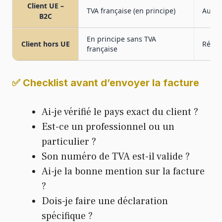
Client UE –
TVA française (en principe)
Aucun
B2C
En principe sans TVA
Client hors UE
Référ
française
✅ Checklist avant d’envoyer la facture
Ai-je vérifié le pays exact du client ?
Est-ce un professionnel ou un
particulier ?
Son numéro de TVA est-il valide ?
Ai-je la bonne mention sur la facture
?
Dois-je faire une déclaration
spécifique ?