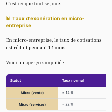
C’est ici que tout se joue.
📊 Taux d’exonération en micro-
entreprise
En micro-entreprise, le taux de cotisations
est réduit pendant 12 mois.
Voici un aperçu simplifié :
Statut
Taux normal
Tau
≈ 12 %
≈ 6
Micro (vente)
≈ 22 %
≈ 1
Micro (services)