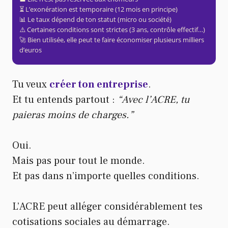
⏳ L’exonération est temporaire (12 mois en principe)
📊 Le taux dépend de ton statut (micro ou société)
⚠️ Certaines conditions sont strictes (3 ans, contrôle effectif…)
🚀 Bien utilisée, elle peut te faire économiser plusieurs milliers
d’euros
Tu veux
créer ton entreprise
.
Et tu entends partout :
“Avec l’ACRE, tu
paieras moins de charges.”
Oui.
Mais pas pour tout le monde.
Et pas dans n’importe quelles conditions.
L’ACRE peut alléger considérablement tes
cotisations sociales au démarrage.