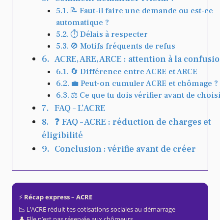
📝 Faut-il faire une demande ou est-ce
automatique ?
⏱ Délais à respecter
🚫 Motifs fréquents de refus
ACRE, ARE, ARCE : attention à la confusi
🔄 Différence entre ACRE et ARCE
💼 Peut-on cumuler ACRE et chômage ?
⚖️ Ce que tu dois vérifier avant de chois
FAQ – L’ACRE
❓ FAQ – ACRE : réduction de charges et
éligibilité
Conclusion : vérifie avant de créer
⚡️
Récap express
–
ACRE
📉 L’ACRE réduit tes cotisations sociales au démarrage
👤 Elle n’est pas réservée aux chômeurs