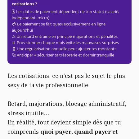
cotisations ?
🗓 Les dates de paiement dépendent de ton statut (salarié,
indépendant, micro)
💳 Le paiement se fait quasi exclusivement en ligne
aujourd’hui
⚠️ Un retard entraîne en principe majorations et pénalités
📊 Provisionner chaque mois évite les mauvaises surprises
🧾 Une régularisation annuelle peut ajuster tes montants
🚀 Anticiper = sécuriser ta trésorerie et dormir tranquille
Les cotisations, ce n’est pas le sujet le plus
sexy de ta vie professionnelle.
Retard, majorations, blocage administratif,
stress inutile…
En réalité, tout devient simple dès que tu
comprends
quoi payer, quand payer et