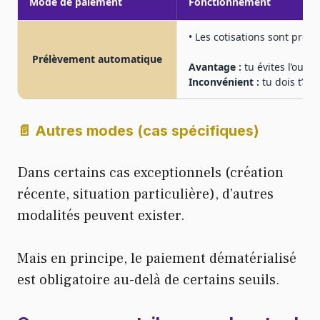
Mode de paiement
Fonctionnement
• Les cotisations sont prél
Prélèvement automatique
Avantage :
tu évites l’oubl
Inconvénient :
tu dois t’as
📄 Autres modes (cas spécifiques)
Dans certains cas exceptionnels (création
récente, situation particulière), d’autres
modalités peuvent exister.
Mais en principe, le paiement dématérialisé
est obligatoire au-delà de certains seuils.