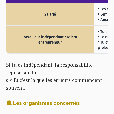
• Les cot
Salarié
• L’empl
•
Aucune
• Tu décl
Travailleur indépendant / Micro-
• Le mont
entrepreneur
• Tu effe
prélèvem
Si tu es indépendant, la responsabilité
repose sur toi.
👉 Et c’est là que les erreurs commencent
souvent.
🏛 Les organismes concernés