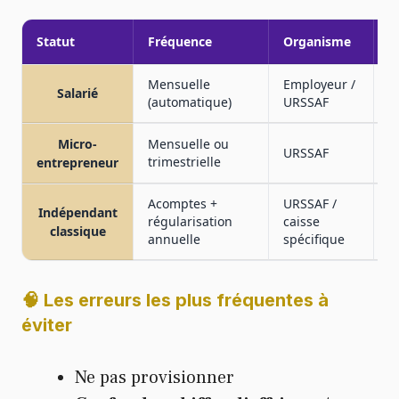
Statut
Fréquence
Organisme
M
Mensuelle
Employeur /
Salarié
P
(automatique)
URSSAF
Micro-
Mensuelle ou
URSSAF
T
trimestrielle
entrepreneur
Acomptes +
URSSAF /
P
Indépendant
régularisation
caisse
a
classique
annuelle
spécifique
p
🧠 Les erreurs les plus fréquentes à
éviter
Ne pas provisionner