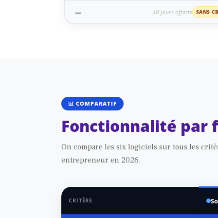
—
30 jours offerts
SANS C
📊 COMPARATIF
Fonctionnalité par 
On compare les six logiciels sur tous les cri
entrepreneur en 2026.
CRITÈRE
So