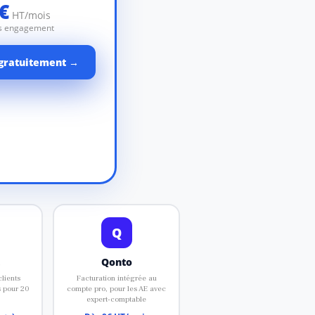
€
HT/mois
ans engagement
 gratuitement →
Q
Qonto
clients
Facturation intégrée au
s pour 20
compte pro, pour les AE avec
expert-comptable