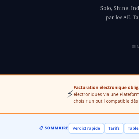
Solo, Shine, Ind
par les AE. Ta
📅 M
Facturation électronique obli
⚡
électroniques via une Plateform
choisir un outil compatible dè
📋 SOMMAIRE
Verdict rapide
Tarifs
Table