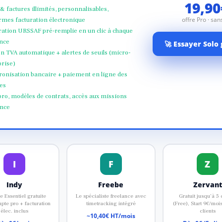
19,90
& factures illimités, personnalisables,
offre Pro · s
rmes facturation électronique
ation URSSAF pré-remplie en un clic à chaque
nce
🚀 Essayer Solo
n TVA automatique + alertes de seuils (micro-
prise)
ronisation bancaire + paiement en ligne des
es
ro, modèles de contrats, accès aux missions
ance
I
F
Z
Indy
Freebe
Zervant
 Essentiel gratuite
Le spécialiste freelance avec
Gratuit jusqu’à 5 
pte pro + facturation
timetracking intégré
(Free), Start 9€/moi
élec. inclus
clients
~10,40€ HT/mois