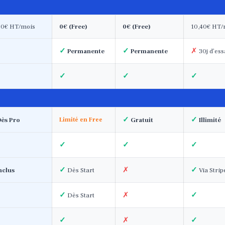
90€ HT/mois
0€ (Free)
0€ (Free)
10,40€ HT/
✓
✓
✗
Permanente
Permanente
30j d’ess
✓
✓
✓
✓
✓
ès Pro
Limité en Free
Gratuit
Illimité
✓
✓
✓
✓
✗
✓
nclus
Dès Start
Via Strip
✓
✗
✓
Dès Start
✓
✗
✓