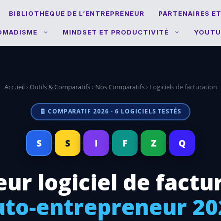
BIBLIOTHÈQUE DE L’ENTREPRENEUR
PARTENAIRES E
NOMADISME
MINDSET ET PRODUCTIVITÉ
YOUTU
Accueil
›
Outils & Comparatifs
›
Nos Comparatifs
› Logiciels de facturation
🧾 COMPARATIF 2026 · 6 LOGICIELS TESTÉS
·
·
·
·
·
S
S
I
F
Z
Q
eur logiciel de factu
uto-entrepreneur 20