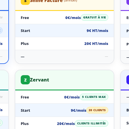
Shine Facture
S
(annuel)
te
Free
0€/mois
E
GRATUIT À VIE
Start
9€ HT/mois
P
X
is
Plus
20€ HT/mois
P
—
—
—
Zervant
Z
te
Free
0€/mois
5 CLIENTS MAX
is
B
Start
9€/mois
20 CLIENTS
S
X
Plus
20€/mois
CLIENTS ILLIMITÉS