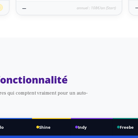
B
—
annuel : 108€/an (Start)
fonctionnalité
tères qui comptent vraiment pour un auto-
lo
Shine
Indy
Freebe