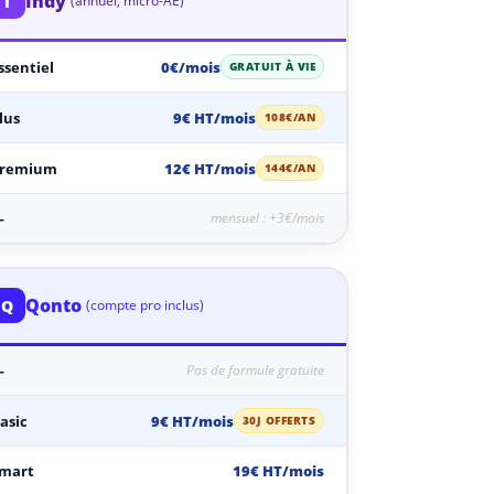
Indy
I
(annuel, micro-AE)
ssentiel
0€/mois
GRATUIT À VIE
lus
9€ HT/mois
108€/AN
remium
12€ HT/mois
144€/AN
—
mensuel : +3€/mois
Qonto
Q
(compte pro inclus)
—
Pas de formule gratuite
asic
9€ HT/mois
30J OFFERTS
mart
19€ HT/mois