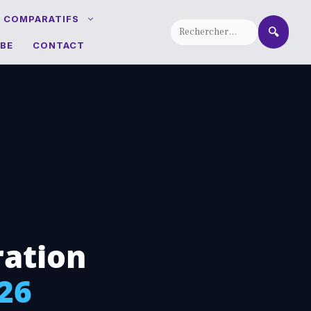
T COMPARATIFS
🔍
BE
CONTACT
ration
26