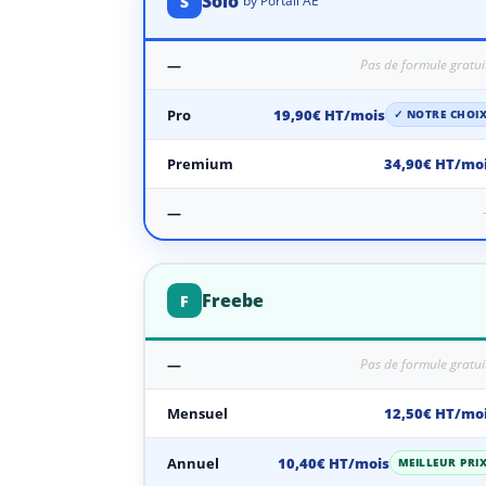
Solo
S
by Portail AE
—
Pas de formule gratui
Pro
19,90€ HT/mois
✓ NOTRE CHOI
Premium
34,90€ HT/mo
—
Freebe
F
—
Pas de formule gratui
Mensuel
12,50€ HT/mo
Annuel
10,40€ HT/mois
MEILLEUR PRI