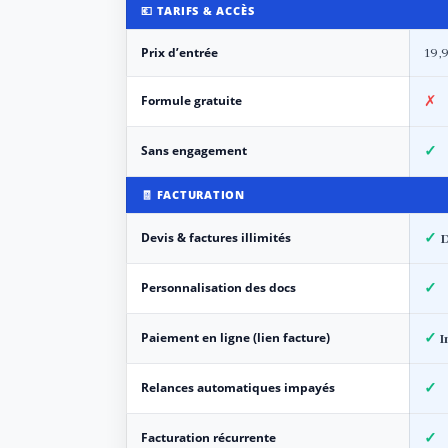
💶 TARIFS & ACCÈS
Prix d’entrée
19,
Formule gratuite
✗
Sans engagement
✓
🧾 FACTURATION
Devis & factures illimités
✓
D
Personnalisation des docs
✓
Paiement en ligne (lien facture)
✓
I
Relances automatiques impayés
✓
Facturation récurrente
✓