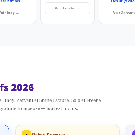
ès 0€/mois
Dès 0€ (5 clie
Voir Freebe →
Voir Indy →
Voir Zervan
fs 2026
 : Indy, Zervant et Shine Facture. Solo et Freebe
gratuite trompeuse — tout est inclus.