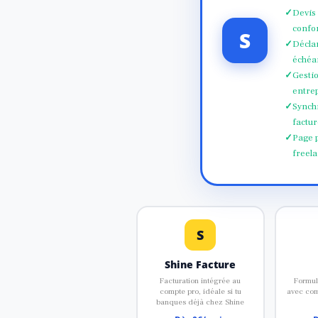
Devis 
confo
S
Déclar
échéa
Gestio
entre
Synch
factur
Page p
freel
S
Shine Facture
Facturation intégrée au
Formule
compte pro, idéale si tu
avec com
banques déjà chez Shine