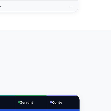
—
—
Zervant
Qonto