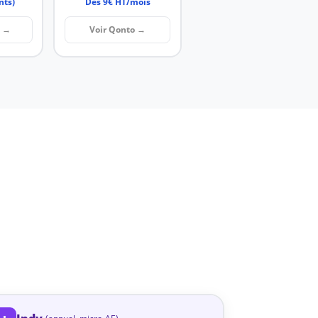
nts)
Dès 9€ HT/mois
t →
Voir Qonto →