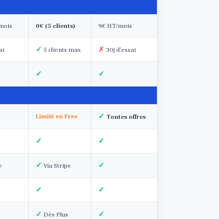
mois
0€ (5 clients)
9€ HT/mois
✓
✗
ai
5 clients max
30j d’essai
✓
✓
✓
Limité en Free
Toutes offres
✓
✓
✓
✓
e
Via Stripe
✓
✓
✓
✓
Dès Plus