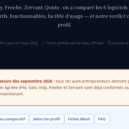
y, Freebe, Zervant, Qonto : on a comparé les 6 logiciels 
rifs, fonctionnalités, facilité d’usage — et notre verdict 
profil.
is à jour en mars 2026 · ✅ Tarifs vérifiés sur les sites officiels · ⏱️ Lecture 
gatoire dès septembre 2026 :
tous les auto-entrepreneurs devront p
e Agréée (PA). Solo, Indy, Freebe et Zervant sont déjà conformes ou
s maintenant.
au comparatif
Selon ton profil
Fiches détail
FAQ