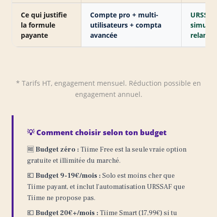
Ce qui justifie
Compte pro + multi-
URSSAF 
la formule
utilisateurs + compta
simulat
payante
avancée
relance
* Tarifs HT, engagement mensuel. Réduction possible en
engagement annuel.
💡 Comment choisir selon ton budget
🆓
Budget zéro :
Tiime Free est la seule vraie option
gratuite et illimitée du marché.
💶
Budget 9-19€/mois :
Solo est moins cher que
Tiime payant, et inclut l’automatisation URSSAF que
Tiime ne propose pas.
💶
Budget 20€+/mois :
Tiime Smart (17,99€) si tu