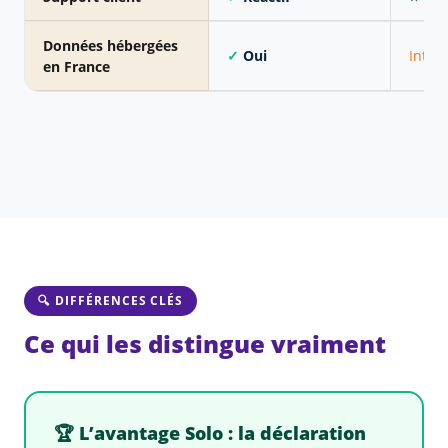
Données hébergées
✓
Oui
Inter
en France
🔍 DIFFÉRENCES CLÉS
Ce qui les distingue vraiment
🏆 L’avantage Solo : la déclaration