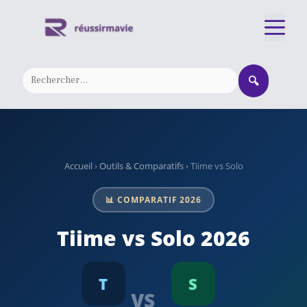
Aller
M
au
contenu
🔍
Accueil
›
Outils & Comparatifs
› Tiime vs Solo
📊 COMPARATIF 2026
Tiime vs Solo 2026
T
S
VS