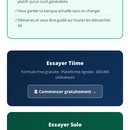
plutôt qu’un outil généraliste
✓
Veux garder ta banque actuelle sans en changer
✓
Démarres et veux être guidé sur toutes les démarches
AE
Essayer Tiime
Formule Free gratuite · Plateforme Agréée · 300 000
utilisateurs
🧾 Commencer gratuitement →
Essayer Solo