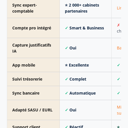
Sync expert-
⭐ 2 000+ cabinets
Limit
comptable
partenaires
✗
Non
Compte pro intégré
✓
Smart & Business
choix)
Capture justificatifs
✓
Oui
Basiq
IA
App mobile
⭐ Excellente
✓
Trè
Suivi trésorerie
✓
Complet
✓
Com
Sync bancaire
✓
Automatique
✓
Aut
Micro
Adapté SASU / EURL
✓
Oui
surto
Support client
✓
Réactif
⭐ Exp