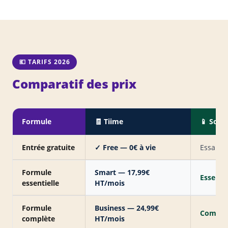
💶 TARIFS 2026
Comparatif des prix
Formule
🧾 Tiime
📱 Solo
Entrée gratuite
✓ Free — 0€ à vie
Essai gr
Formule
Smart — 17,99€
Essenti
essentielle
HT/mois
Formule
Business — 24,99€
Comple
complète
HT/mois