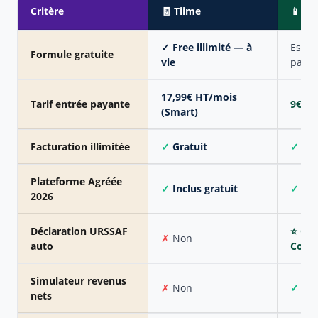
Critère
🧾 Tiime
📱 So
✓ Free illimité — à
Essai
Formule gratuite
vie
payan
17,99€ HT/mois
Tarif entrée payante
9€ HT
(Smart)
Facturation illimitée
✓
Gratuit
✓
Dès
Plateforme Agréée
✓
Inclus gratuit
✓
Inc
2026
Déclaration URSSAF
⭐ Oui
✗
Non
auto
Compl
Simulateur revenus
✗
Non
✓
Ou
nets