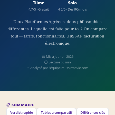
Tiime
Solo
4,7/5 · Gratuit
4,5/5 · Dès 9€/mois
Deux Plateformes Agréées, deux philosophies
différentes. Laquelle est faite pour toi ? On compare
tout — tarifs, fonctionnalités, URSSAF, facturation
électronique.
📅 Mis à jour en 2026
⏱️ Lecture : 6 min
✅ Analysé par l’équipe reussirmavie.com
📋 SOMMAIRE
Verdict rapide
Tableau comparatif
Différences clés