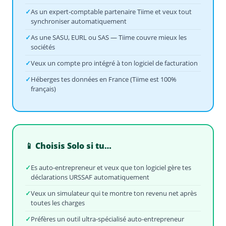
✓
As un expert-comptable partenaire Tiime et veux tout
synchroniser automatiquement
✓
As une SASU, EURL ou SAS — Tiime couvre mieux les
sociétés
✓
Veux un compte pro intégré à ton logiciel de facturation
✓
Héberges tes données en France (Tiime est 100%
français)
📱 Choisis Solo si tu…
✓
Es auto-entrepreneur et veux que ton logiciel gère tes
déclarations URSSAF automatiquement
✓
Veux un simulateur qui te montre ton revenu net après
toutes les charges
✓
Préfères un outil ultra-spécialisé auto-entrepreneur