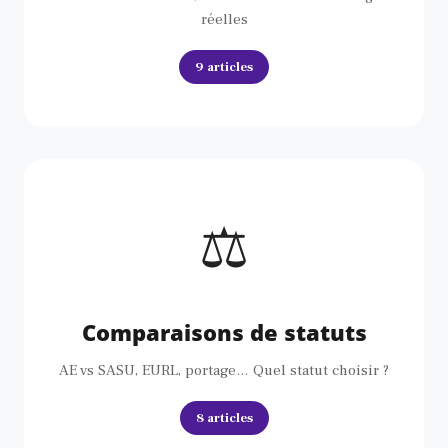
réelles
9 articles
⚖️
Comparaisons de statuts
AE vs SASU, EURL, portage… Quel statut choisir ?
8 articles